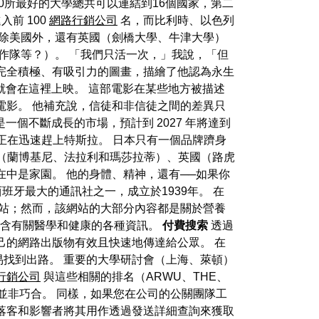
界100所最好的大學總共可以連結到16個國家，第二
前 100
網路行銷公司
名，而比利時、以色列
中除美國外，還有英國（劍橋大學、牛津大學）
作隊等？）。 「我們只活一次，」我說，「但
完全積極、有吸引力的圖畫，描繪了他認為永生
很快就會在這裡上映。 這部電影在某些地方被描述
電影。 他補充說，信徒和非信徒之間的差異只
是一個不斷成長的市場，預計到 2027 年將達到
國正在迅速趕上特斯拉。 日本只有一個品牌躋身
大利（蘭博基尼、法拉利和瑪莎拉蒂）、英國（路虎
中是家園。 他的身體、精神，還有──如果你
班牙最大的通訊社之一，成立於1939年。 在
題的網站；然而，該網站的大部分內容都是關於營養
站，包含有關醫學和健康的各種資訊。
付費搜索
透過
自己的網路出版物有效且快速地傳達給公眾。 在
找到出路。 重要的大學研討會（上海、萊頓）
行銷公司
與這些相關的排名（ARWU、THE、
並非巧合。 同樣，如果您在公司的公關團隊工
落客和影響者將其用作透過發送詳細查詢來獲取