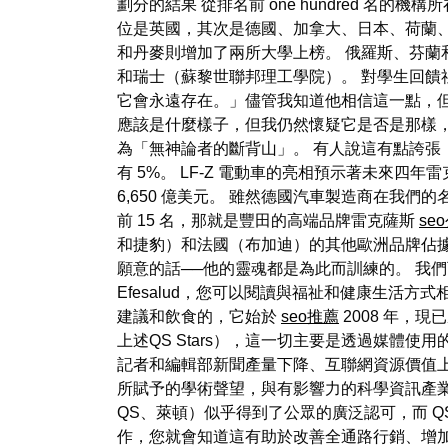
劃分的結果 從排名前 one hundred 名
位是英國，其次是德國、加拿大、日本、荷蘭、
和丹麥則增加了兩所大學上榜。 俄羅斯、芬蘭
和瑞士（蘇黎世聯邦理工學院）。 對學生回饋
它會永遠存在。」儘管我知道他相信這一點，
應該是什麼樣子，但我仍然懷疑它是否是那樣
為「無神論者的斷背山」。 有人說這有點誇張
有 5%。 LF-Z 電動車的亮相預示著未來四年
6,650 億美元。 雖然德國汽車製造商在我
前 15 名，那就是豐田的高端品牌雷克薩斯
se
和捷豹）和法國（布加迪）的其他歐洲品牌佔據
願意的話──他的靈魂都是為此而訓練的。 我們
Efesalud，您可以閱讀與福祉和健康生活方
建議和飲食的，它始於
seo推薦
2008 年，
上述QS Stars），這一切主要是透過媒體
記者和編輯部新聞產量下降、互聯網資源價值
所賦予的學術聲望，與有影響力的科學資訊產
QS、萊頓）似乎得到了公眾的廣泛認可，而 
作，您就會知道這有助於改善全通路行銷、增