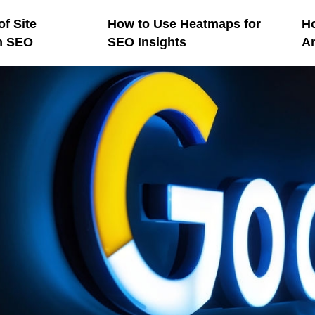
of Site
How to Use Heatmaps for
Ho
n SEO
SEO Insights
An