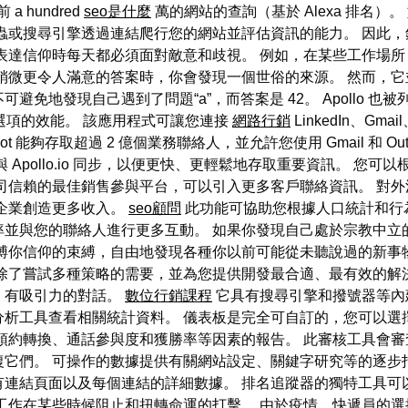
 hundred
seo是什麼
萬的網站的查詢（基於 Alexa 排名）。
蟲或搜尋引擎透過連結爬行您的網站並評估資訊的能力。 因此
表達信仰時每天都必須面對敵意和歧視。 例如，在某些工作場
稍微更令人滿意的答案時，你會發現一個世俗的來源。 然而，
免地發現自己遇到了問題“a”，而答案是 42。 Apollo 
試選項的效能。 該應用程式可讓您連接
網路行銷
LinkedIn、Gmail
HubSpot 能夠存取超過 2 億個業務聯絡人，並允許您使用 Gmail 
Apollo.io 同步，以便更快、更輕鬆地存取重要資訊。 您
司信賴的最佳銷售參與平台，可以引入更多客戶聯絡資訊。 對
企業創造更多收入。
seo顧問
此功能可協助您根據人口統計和行
率並與您的聯絡人進行更多互動。 如果你發現自己處於宗教中立
縛你信仰的束縛，自由地發現各種你以前可能從未聽說過的新事
除了嘗試多種策略的需要，並為您提供開發最合適、最有效的解
、有吸引力的對話。
數位行銷課程
它具有搜尋引擎和撥號器等內
可以使用分析工具查看相關統計資料。 儀表板是完全可自訂的，您可以
轉換、通話參與度和獲勝率等因素的報告。 此審核工具會審查 on
告知您如何修復它們。 可操作的數據提供有關網站設定、關鍵字研究等
連結頁面以及每個連結的詳細數據。 排名追蹤器的獨特工具可以
工作在某些時候阻止和扭轉命運的打擊。 由於疫情，快遞員的