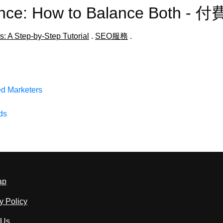
ence: How to Balance Both -
: A Step-by-Step Tutorial
.
SEO服務
.
ed Marketers
ds
ap
y Policy
 Us