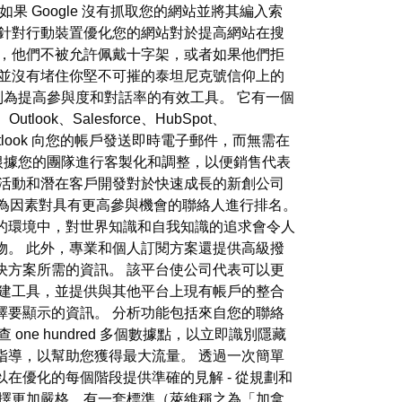
 如果 Google 沒有抓取您的網站並將其編入索
，針對行動裝置優化您的網站對於提高網站在搜
所，他們不被允許佩戴十字架，或者如果他們拒
它並沒有堵住你堅不可摧的泰坦尼克號信仰上的
也被列為提高參與度和對話率的有效工具。 它有一個
、Outlook、Salesforce、HubSpot、
和 Outlook 向您的帳戶發送即時電子郵件，而無需在
可以根據您的團隊進行客製化和調整，以便銷售代表
外活動和潛在客戶開發對於快速成長的新創公司
為因素對具有更高參與機會的聯絡人進行排名。
的環境中，對世界知識和自我知識的追求會令人
物。 此外，專業和個人訂閱方案還提供高級撥
決方案所需的資訊。 該平台使公司代表可以更
建工具，並提供與其他平台上現有帳戶的整合
選擇要顯示的資訊。 分析功能包括來自您的聯絡
e hundred 多個數據點，以立即識別隱藏
的逐步指導，以幫助您獲得最大流量。 透過一次簡單
在優化的每個階段提供準確的見解 - 從規劃和
選擇更加嚴格，有一套標準（萊維稱之為「加拿