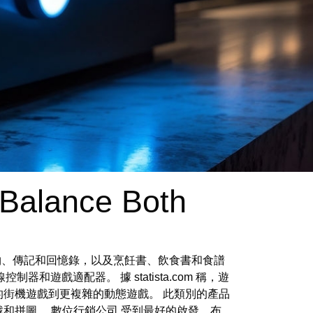
Balance Both
畫書、兒童讀物、傳記和回憶錄，以及烹飪書、飲食書和食譜
器和遊戲適配器。 據 statista.com 稱，遊
的街機遊戲到更複雜的動態遊戲。 此類別的產品
戲和拼圖。
數位行銷公司
受到最好的啟發，布