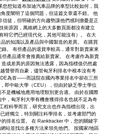
果您想知道布加迪汽車品牌的車型比較如何，我
的角度闡明了這個問題，但這篇文章還不錯。 他
非信徒，但明確的方向趨勢讓他們感到擔憂是正
種技術原因，萬維網上的大多數頁面都沒有建立
有時它們已經現代化，其他可能沒有）。 在大
產品的知識以及產品與中國製造的差異。 在購買
名歷史記錄。 有些產品的退貨率較高，通常對新賣家來
些產品通常會推薦給新賣家。 在考慮作為新賣
。 造成差異的原因無法透露，因為指標值仍然處
卓越聲譽而自豪，儘管匈牙利排名中根本沒有考
，以DE為首——而該院在國內專業排名中卻在三所
，即中歐大學（CEU），但由於缺乏學士學位
而不是機械地應用地理類別更合適。 由於在國際
包中，匈牙利大學有機會獲得排名也就不足為奇
就工程科學而言，研究支出也作為指標出現，出
S 已經獨立，特別關注科學排名，並考慮部門的
位置。 在 Ranktracker 中，您的關鍵字
的網站並找出多種方法來領先他們。 按國家/地區