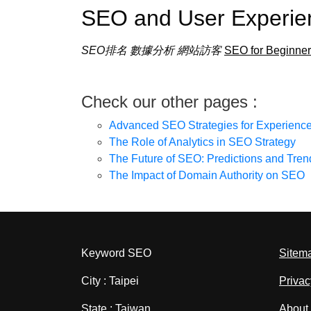
SEO and User Experi
SEO排名
數據分析
網站訪客
SEO for Beginners
Check our other pages :
Advanced SEO Strategies for Experienc
The Role of Analytics in SEO Strategy
The Future of SEO: Predictions and Tren
The Impact of Domain Authority on SEO
Keyword SEO
Sitem
City : Taipei
Privac
State : Taiwan
About