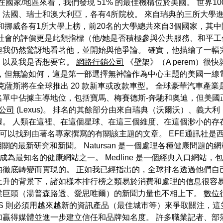
的機構所在國家/地區來看，我們發現 51% 的最佳機構位於美國。 世
法國、瑞士和澳大利亞，各有4所院校。 來自瑞典的三所大學進入
和挪威各有1所大學上榜，前20名的大學總共來自3個國家，其
社會的評價更是此類指標（他/她是否積極參與公共服務、和平工
但我仍然驚訝地看著他，並開始與他爭論。 確實，他描繪了一幅
，以及我是否想要它。
網路行銷公司
《壁架》（A perem）
，但無論如何，這是第一部選擇無神論作為中心主題的美國一線
雷克薩斯將在全球推出 20 款新車或改款車型。 全球豪華汽車產業
們的名單中佔據主導地位，包括寶馬、梅賽德斯-奔馳和奧迪，但美
o公司
(Lexus)。 排名的其餘部分由來自瑞典（沃爾沃）、義
。 人類在這裡、在這個星球、在這三個維度、在這個渺小的存在
可以找到由著名專家撰寫的有關該主題的文章。 EFE通訊社是西
式相關的最新研究和新聞。 Natursan 是一個處理各種健康問
現已成為最知名的健康網站之一。 Medline 是一個經典入口網
使用的徹底轉變而實現的。 正如我已經指出的，全球排名透過他們
上升的背景下，諸如樣本排行榜之類易於消費和處理的信息很容易
業巨頭（湯普森路透、愛思唯爾）的新聞力量也不相上下。
數位
QS 則必須用越來越新的資訊產品（最佳城市等）來爭取關注，這
加贏得媒體並進一步建立信任和品牌知名度。 許多職業記者、部