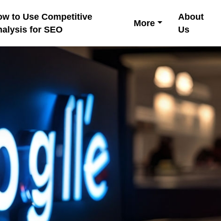
w to Use Competitive
About
More
alysis for SEO
Us