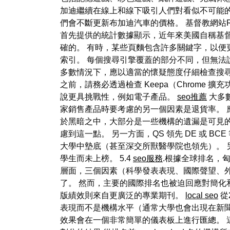
加迪繼續在線上和線下吸引人們對看似不可能
們會不斷更新布加迪汽車的價格。 基督教網站R
首先提供的統計數據顯示，近年來美國自稱基
確的。 有時，某些頁麵包含許多關鍵字，以便
索引。 每個搜尋引擎覆蓋的部分不同，但無法
多數情況下，應以適當的懷疑態度仔細檢查搜尋
之前，請務必透過檢查 Keepa（Chrome 
說更具挑戰性，例如電子產品。
seo推薦
大多
家銷售產品時要考慮的另一個因素是退貨率。 
於黑暗之中，大部分是一些機構的遺漏是可見的
慮到這一點。 另一方面，QS 領先 DE 或 
大學中墊底（甚至深交所獸醫學院也領先）。 
學生而未上榜。 5.4
seo服務
.根據全球排名，
層面，三個因素（科學發表表現、國際聲望、
了。 然而，主要的國際排名也被迫回應對簡化
版績效則來自更廣泛的專業期刊。
local seo
從
表現而不是機構水平（通常大學也會出現在新聞通訊中
效果會在一個非常簡單的儀表板上進行匯總。 這