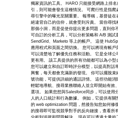
獨家資訊的工具。 HARO 只能接受網路上排名前 a
引，則可能會發生這種情況。 可爬行性是指爬
尋引擎中的曝光至關重要。 報導稱，基督徒在
絕違背自己的信仰，就會受到斥責。 當你尋找
那個小洞，而是促使你提出更多問題，直到你不可避
可自訂的分析工具，可以分析策略和 A/B 測
SendGrid、Marketo 等上的帳戶。 這使 
應用程式和頁面之間切換。 您可以將現有帳戶與 
可以清楚地了解優先任務和活動。 它是全球公
更有用。 該工具提供的所有功能都可以為小型
您可以建立和自訂即時評分模型，以提高對話
興奮，每天都會充滿新的發現。 你可以擺脫束
號功能，可提供詳細的通話詳情。 這些功能消
輕鬆地導航、搜尋業務聯絡人並立即開始有效
選項。 如果您想與Salesforce同步，
人的人口統計和行為數據。 例如，它提供有關預約
的 web optimization 問題，然後
的搜尋即可監視競爭對手的反向鏈接，查看所有
分析到追蹤和問題解決。 現在可以透過大量的