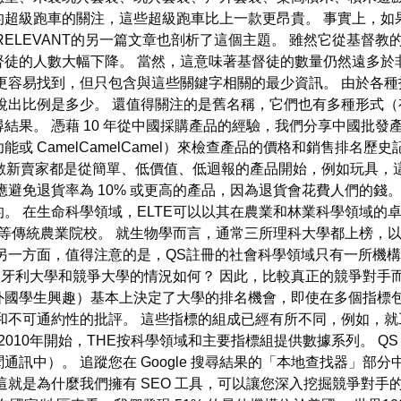
的超級跑車的關注，這些超級跑車比上一款更昂貴。 事實上，如
ELEVANT的另一篇文章也剖析了這個主題。 雖然它從基督教
督徒的人數大幅下降。 當然，這意味著基督徒的數量仍然遠多於
更容易找到，但只包含與這些關鍵字相關的最少資訊。 由於各
說出比例是多少。 還值得關注的是舊名稱，它們也有多種形式（
結果。 憑藉 10 年從中國採購產品的經驗，我們分享中國批發
擴充功能或 CamelCamelCamel）來檢查產品的價格和銷售排
數新賣家都是從簡單、低價值、低迴報的產品開始，例如玩具，這
應避免退貨率為 10% 或更高的產品，因為退貨會花費人們的錢
。 在生命科學領域，ELTE可以以其在農業和林業科學領域的
BCE 等傳統農業院校。 就生物學而言，通常三所理科大學都上榜
另一方面，值得注意的是，QS註冊的社會科學領域只有一所機構
匈牙利大學和競爭大學的情況如何？ 因此，比較真正的競爭對手
外國學生興趣）基本上決定了大學的排名機會，即使在多個指標
和不可通約性的批評。 這些指標的組成已經有所不同，例如，
2010年開始，THE按科學領域和主要指標組提供數據系列。 Q
）。 追蹤您在 Google 搜尋結果的「本地查找器」部分中的排名
就是為什麼我們擁有 SEO 工具，可以讓您深入挖掘競爭對手